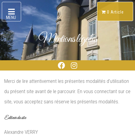
Skip
0 Article
to
MENU
content
Mentions légales
Facebook
Instagram
Merci de lire attentivement les présentes modalités d’utilisation
Gallien de château Dudon
du présent site avant de le parcourir. En vous connectant sur ce
site, vous acceptez sans réserve les présentes modalités.
Editeur du site
Alexandre VERRY